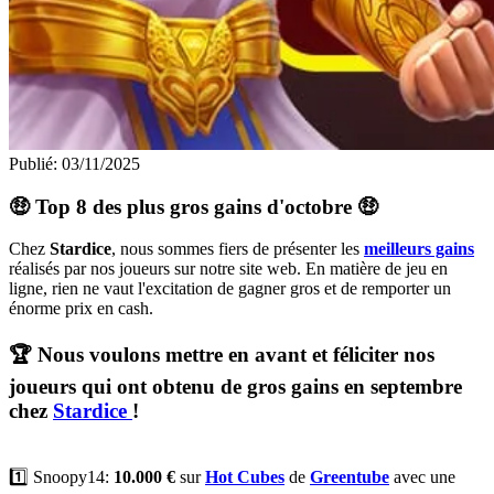
Publié
:
03/11/2025
🤑 Top 8 des plus gros gains d'octobre 🤑
Chez
Stardice
, nous sommes fiers de présenter les
meilleurs gains
réalisés par nos joueurs sur notre site web. En matière de jeu en
ligne, rien ne vaut l'excitation de gagner gros et de remporter un
énorme prix en cash.
🏆 Nous voulons mettre en avant et féliciter nos
joueurs qui ont obtenu de gros gains en septembre
chez
Stardice
!
1️⃣ Snoopy14:
10.000 €
sur
Hot Cubes
de
Greentube
avec une