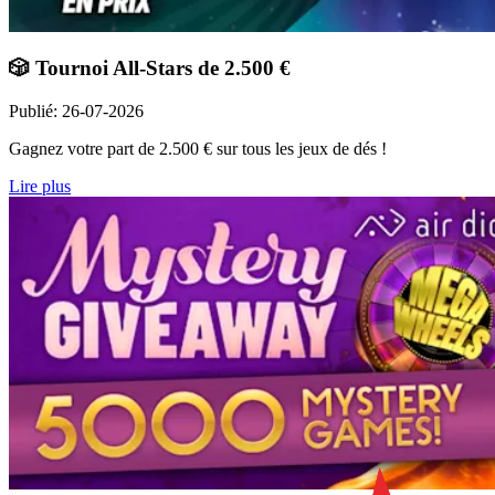
🎲 Tournoi All-Stars de 2.500 €
Publié
:
26-07-2026
Gagnez votre part de 2.500 € sur tous les jeux de dés !
Lire plus