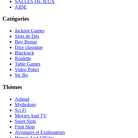
SALLES DE JEUX
AIDE
Catégories
Jackpot Games
Slots de Dés
Buy Bonus
Dice classique
Blackjack
Roulette
Table Games
Video Poker
Sic Bo
Thèmes
Animal
Mythology
Sci Fi
Movies And TV
Sport Slots
Fruit Slots
Aventures et Explorateurs
Heroes And Villains