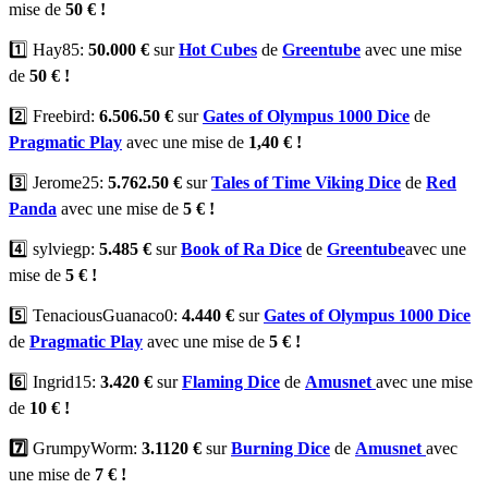
mise de
50 € !
1️⃣ Hay85:
50.000 €
sur
Hot Cubes
de
Greentube
avec une mise
de
50 € !
2️⃣ Freebird:
6.506.50
€
sur
Gates of Olympus 1000 Dice
de
Pragmatic Play
avec une mise de
1,40 € !
3️⃣ Jerome25:
5.762.50
€
sur
Tales of Time Viking Dice
de
Red
Panda
avec une mise de
5 € !
4️⃣ sylviegp:
5.485
€
sur
Book of Ra Dice
de
Greentube
avec une
mise de
5 € !
5️⃣ TenaciousGuanaco0:
4.440
€
sur
Gates of Olympus 1000 Dice
de
Pragmatic Play
avec une mise de
5 € !
6️⃣ Ingrid15:
3.420 €
sur
Flaming Dice
de
Amusnet
avec une mise
de
10 € !
7️⃣
GrumpyWorm:
3.1120 €
sur
Burning Dice
de
Amusnet
avec
une mise de
7 € !