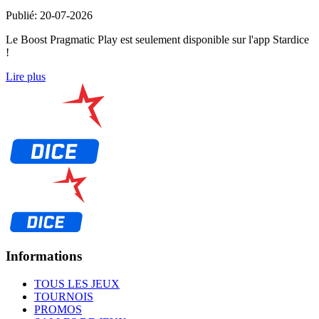
Publié
:
20-07-2026
Le Boost Pragmatic Play est seulement disponible sur l'app Stardice
!
Lire plus
Informations
TOUS LES JEUX
TOURNOIS
PROMOS