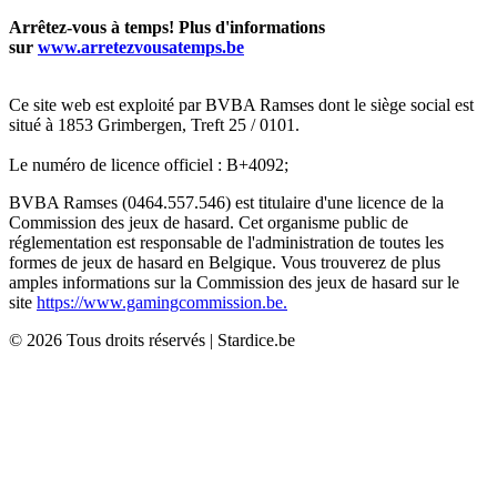
Arrêtez-vous à temps! Plus d'informations
sur
www.arretezvousatemps.be
Ce site web est exploité par BVBA Ramses dont le siège social est
situé à 1853 Grimbergen, Treft 25 / 0101.
Le numéro de licence officiel : B+4092;
BVBA Ramses (0464.557.546) est titulaire d'une licence de la
Commission des jeux de hasard. Cet organisme public de
réglementation est responsable de l'administration de toutes les
formes de jeux de hasard en Belgique. Vous trouverez de plus
amples informations sur la Commission des jeux de hasard sur le
site
https://www.gamingcommission.be.
©
2026
Tous droits réservés
|
Stardice.be