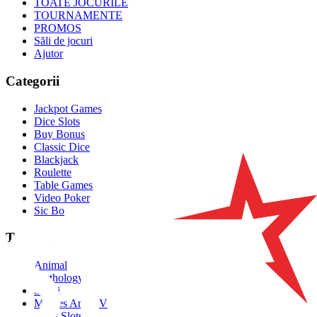
TOATE JOCURILE
TOURNAMENTE
PROMOS
Săli de jocuri
Ajutor
Categorii
Jackpot Games
Dice Slots
Buy Bonus
Classic Dice
Blackjack
Roulette
Table Games
Video Poker
Sic Bo
Tematici
Animal
Mythology
Sci Fi
Movies And TV
Sport Slots