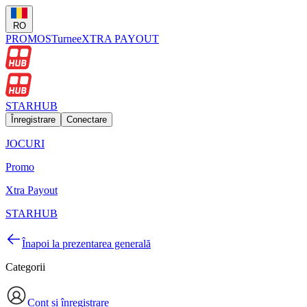
RO
PROMOS
Turnee
XTRA PAYOUT
STARHUB
Înregistrare
Conectare
JOCURI
Promo
Xtra Payout
STARHUB
Înapoi la prezentarea generală
Categorii
Cont și înregistrare