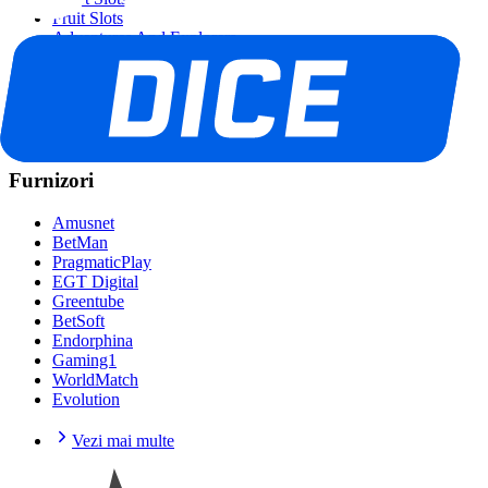
Fruit Slots
Adventures And Explorers
Heroes And Villains
Cute And Bubbly
Scary Slots
Vezi mai multe
Furnizori
Amusnet
BetMan
PragmaticPlay
EGT Digital
Greentube
BetSoft
Endorphina
Gaming1
WorldMatch
Evolution
Vezi mai multe